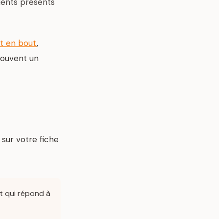
lients présents
t en bout
,
souvent un
sur votre fiche
t qui répond à