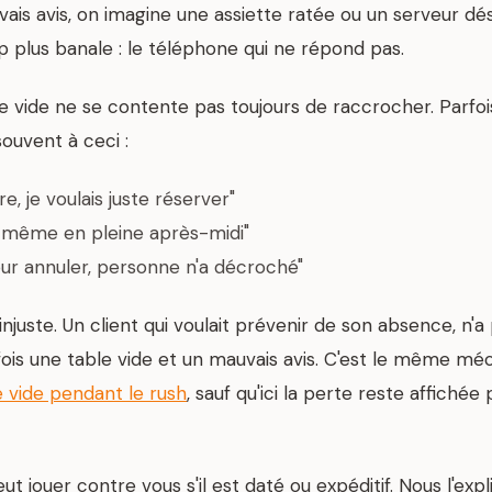
is avis, on imagine une assiette ratée ou un serveur dé
 plus banale : le téléphone qui ne répond pas.
e vide ne se contente pas toujours de raccrocher. Parfois 
uvent à ceci :
re, je voulais juste réserver"
, même en pleine après-midi"
pour annuler, personne n'a décroché"
injuste. Un client qui voulait prévenir de son absence, n'
la fois une table vide et un mauvais avis. C'est le même 
e vide pendant le rush
, sauf qu'ici la perte reste affiché
jouer contre vous s'il est daté ou expéditif. Nous l'exp