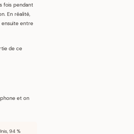
s fois pendant
. En réalité,
t ensuite entre
rtie de ce
léphone et on
nis, 94 %