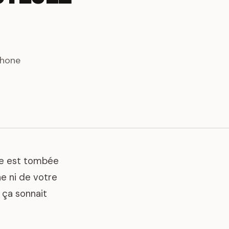
phone
ote est tombée
e ni de votre
e ça sonnait