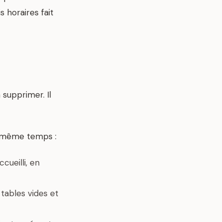
 horaires fait
 supprimer. Il
n même temps :
cueilli, en
 tables vides et