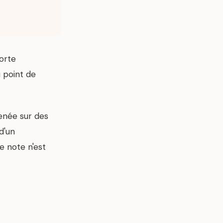
orte
u point de
enée sur des
d'un
e note n'est