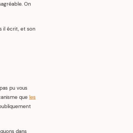
sagréable. On
il écrit, et son
a pas pu vous
mécanisme que
les
e publiquement
liquons dans